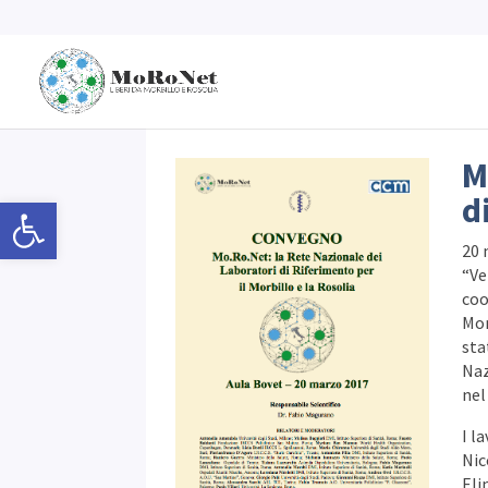
M
d
Open toolbar
20 
“Ve
coo
Mon
sta
Naz
nel
I l
Nic
Eli