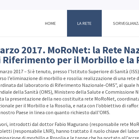
HOME
LA RETE
SORVEGLIANZ
arzo 2017. MoRoNet: la Rete Naz
i Riferimento per il Morbillo e la
marzo 2017 – Si è tenuto, presso l’Istituto Superiore di Sanità (IS
rso l’eliminazione di morbillo e rosolia: realizzazione di una rete
rdinata dal laboratorio di Riferimento Nazionale-OMS”, al quale
diale della Sanità (OMS), Ministero della Salute e Commissione Na
ta la presentazione della neo costituita rete MoRoNet, coordinat
ionale per il Morbillo e la Rosolia, e nata con l’obbiettivo di raff
 nostro Paese in linea con quanto richiesto dall’OMS.
avori, introdotti dal dottor Fabio Magurano (responsabile rete Mo
oletti (responsabile LNR), hanno trattato il ruolo chiave del labo
minazione di morbillo e Rosolia e le tappe che ha portato all’accr