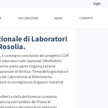
login
A
VACCINAZIONI
NEWS
CONTATTI
ionale di Laboratori
 Rosolia.
S), il convegno conclusivo del progetto CCM
 di laboratori sub-nazionali (MoRoNet)
 hanno preso parte Organizzazione
zionale di Verifica. Tema della giornata è
a dal Laboratorio di Riferimento
orzare la sorveglianza di queste malattie
RoNet) e dalla dottoressa Loredana
ratorio nell’ambito del Piano di
editamento dei laboratori regionali