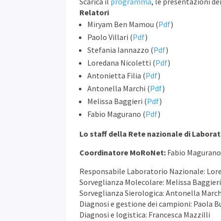
Scarica il
programma
, le presentazioni dei
Relatori
Miryam Ben Mamou (
Pdf
)
Paolo Villari (
Pdf
)
Stefania Iannazzo (
Pdf
)
Loredana Nicoletti (
Pdf
)
Antonietta Filia (
Pdf
)
Antonella Marchi (
Pdf
)
Melissa Baggieri (
Pdf
)
Fabio Magurano (
Pdf
)
Lo staff della Rete nazionale di Laborat
Coordinatore MoRoNet:
Fabio Maguran
Responsabile Laboratorio Nazionale: Lore
Sorveglianza Molecolare: Melissa Baggier
Sorveglianza Sierologica: Antonella March
Diagnosi e gestione dei campioni: Paola B
Diagnosi e logistica: Francesca Mazzilli