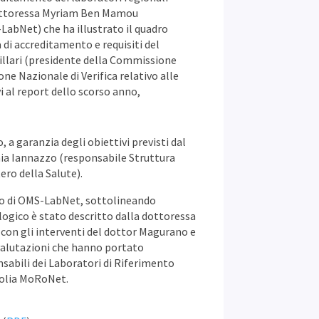
 dottoressa Myriam Ben Mamou
LabNet) che ha illustrato il quadro
i accreditamento e requisiti del
 Villari (presidente della Commissione
one Nazionale di Verifica relativo alle
vi al report dello scorso anno,
 a garanzia degli obiettivi previsti dal
nia Iannazzo (responsabile Struttura
ero della Salute).
ato di OMS-LabNet, sottolineando
ologico è stato descritto dalla dottoressa
a con gli interventi del dottor Magurano e
e valutazioni che hanno portato
nsabili dei Laboratori di Riferimento
osolia MoRoNet.