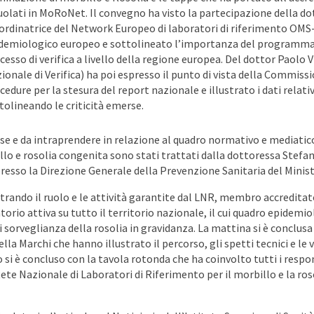
uolati in MoRoNet. Il convegno ha visto la partecipazione della
ordinatrice del Network Europeo di laboratori di riferimento OMS-
demiologico europeo e sottolineato l’importanza del programma d
cesso di verifica a livello della regione europea. Del dottor Paolo
ionale di Verifica) ha poi espresso il punto di vista della Commissi
cedure per la stesura del report nazionale e illustrato i dati relati
tolineando le criticità emerse.
rese e da intraprendere in relazione al quadro normativo e mediatico,
llo e rosolia congenita sono stati trattati dalla dottoressa Stefa
resso la Direzione Generale della Prevenzione Sanitaria del Minist
ustrando il ruolo e le attività garantite dal LNR, membro accredit
orio attiva su tutto il territorio nazionale, il cui quadro epidemi
i sorveglianza della rosolia in gravidanza. La mattina si è conclus
lla Marchi che hanno illustrato il percorso, gli spetti tecnici e l
 si è concluso con la tavola rotonda che ha coinvolto tutti i respo
 Rete Nazionale di Laboratori di Riferimento per il morbillo e la r