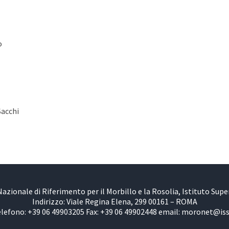
o
Sacchi
azionale di Riferimento per il Morbillo e la Rosolia, Istituto Super
Indirizzo: Viale Regina Elena, 299 00161 – ROMA
lefono: +39 06 49903205 Fax: +39 06 49902448 email: moronet@iss