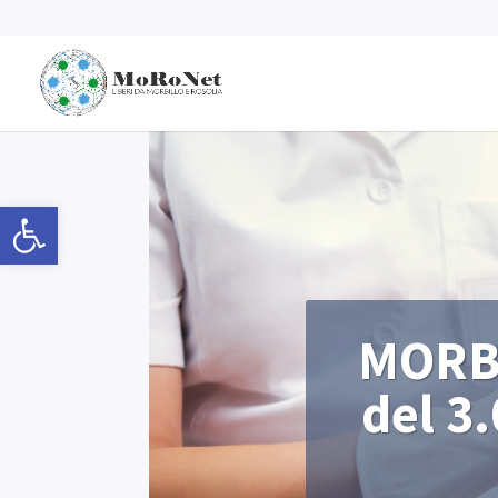
Open toolbar
MORBI
del 3.