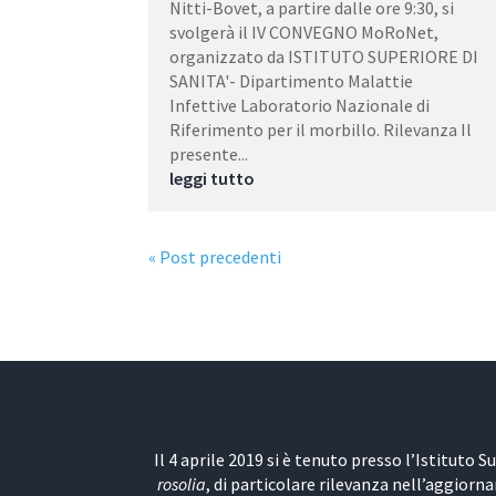
Nitti-Bovet, a partire dalle ore 9:30, si
svolgerà il IV CONVEGNO MoRoNet,
organizzato da ISTITUTO SUPERIORE DI
SANITA'- Dipartimento Malattie
Infettive Laboratorio Nazionale di
Riferimento per il morbillo. Rilevanza Il
presente...
leggi tutto
« Post precedenti
Il 4 aprile 2019 si è tenuto presso l’Istituto S
rosolia
, di particolare rilevanza nell’aggiorn