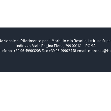
azionale di Riferimento per il Morbillo e la Rosolia, Istituto Super
Indirizzo: Viale Regina Elena, 299 00161 – ROMA
lefono: +39 06 49903205 Fax: +39 06 49902448 email: moronet@iss